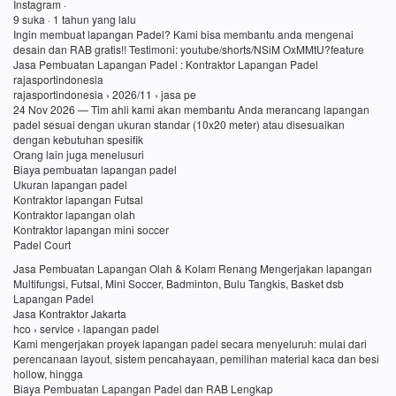
Instagram ·
9 suka · 1 tahun yang lalu
Ingin membuat lapangan Padel? Kami bisa membantu anda mengenai
desain dan RAB gratis!! Testimoni: youtube/shorts/NSiM OxMMtU?feature
Jasa Pembuatan Lapangan Padel : Kontraktor Lapangan Padel
rajasportindonesia
rajasportindonesia › 2026/11 › jasa pe
24 Nov 2026 — Tim ahli kami akan membantu Anda merancang lapangan
padel sesuai dengan ukuran standar (10x20 meter) atau disesuaikan
dengan kebutuhan spesifik
Orang lain juga menelusuri
Biaya pembuatan lapangan padel
Ukuran lapangan padel
Kontraktor lapangan Futsal
Kontraktor lapangan olah
Kontraktor lapangan mini soccer
Padel Court
Jasa Pembuatan Lapangan Olah & Kolam Renang Mengerjakan lapangan
Multifungsi, Futsal, Mini Soccer, Badminton, Bulu Tangkis, Basket dsb
Lapangan Padel
Jasa Kontraktor Jakarta
hco › service › lapangan padel
Kami mengerjakan proyek lapangan padel secara menyeluruh: mulai dari
perencanaan layout, sistem pencahayaan, pemilihan material kaca dan besi
hollow, hingga
Biaya Pembuatan Lapangan Padel dan RAB Lengkap