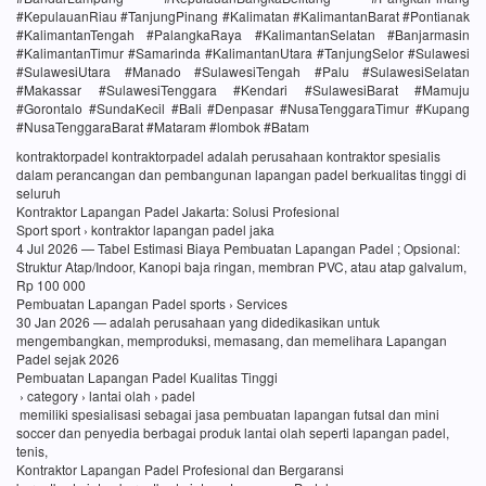
#KepulauanRiau #TanjungPinang #Kalimatan #KalimantanBarat #Pontianak
#KalimantanTengah #PalangkaRaya #KalimantanSelatan #Banjarmasin
#KalimantanTimur #Samarinda #KalimantanUtara #TanjungSelor #Sulawesi
#SulawesiUtara #Manado #SulawesiTengah #Palu #SulawesiSelatan
#Makassar #SulawesiTenggara #Kendari #SulawesiBarat #Mamuju
#Gorontalo #SundaKecil #Bali #Denpasar #NusaTenggaraTimur #Kupang
#NusaTenggaraBarat #Mataram #lombok #Batam
kontraktorpadel kontraktorpadel adalah perusahaan kontraktor spesialis
dalam perancangan dan pembangunan lapangan padel berkualitas tinggi di
seluruh
Kontraktor Lapangan Padel Jakarta: Solusi Profesional
Sport sport › kontraktor lapangan padel jaka
4 Jul 2026 — Tabel Estimasi Biaya Pembuatan Lapangan Padel ; Opsional:
Struktur Atap/Indoor, Kanopi baja ringan, membran PVC, atau atap galvalum,
Rp 100 000
Pembuatan Lapangan Padel sports › Services
30 Jan 2026 — adalah perusahaan yang didedikasikan untuk
mengembangkan, memproduksi, memasang, dan memelihara Lapangan
Padel sejak 2026
Pembuatan Lapangan Padel Kualitas Tinggi
› category › lantai olah › padel
memiliki spesialisasi sebagai jasa pembuatan lapangan futsal dan mini
soccer dan penyedia berbagai produk lantai olah seperti lapangan padel,
tenis,
Kontraktor Lapangan Padel Profesional dan Bergaransi