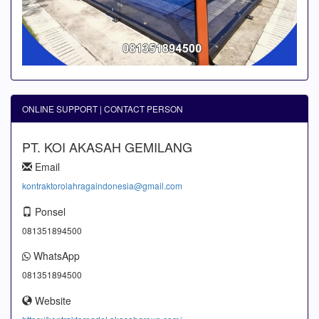
ONLINE SUPPORT | CONTACT PERSON
PT. KOI AKASAH GEMILANG
Email
kontraktorolahragaindonesia@gmail.com
Ponsel
081351894500
WhatsApp
081351894500
Website