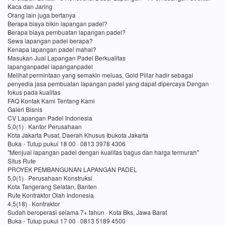
Kaca dan Jaring
Orang lain juga bertanya
Berapa biaya bikin lapangan padel?
Berapa biaya pembuatan lapangan padel?
Sewa lapangan padel berapa?
Kenapa lapangan padel mahal?
Masukan Jual Lapangan Padel Berkualitas
lapanganpadel lapanganpadel
Melihat permintaan yang semakin meluas, Gold Pillar hadir sebagai
penyedia jasa pembuatan lapangan padel yang dapat dipercaya Dengan
fokus pada kualitas
FAQ Kontak Kami Tentang Kami
Galeri Bisnis
CV Lapangan Padel Indonesia
5,0(1) · Kantor Perusahaan
Kota Jakarta Pusat, Daerah Khusus Ibukota Jakarta
Buka ⋅ Tutup pukul 18 00 · 0813 3978 4306
"Menjual lapangan padel dengan kualitas bagus dan harga termurah"
Situs Rute
PROYEK PEMBANGUNAN LAPANGAN PADEL
5,0(1) · Perusahaan Konstruksi
Kota Tangerang Selatan, Banten
Rute Kontraktor Olah Indonesia
4,5(18) · Kontraktor
Sudah beroperasi selama 7+ tahun · Kota Bks, Jawa Barat
Buka ⋅ Tutup pukul 17 00 · 0813 5189 4500