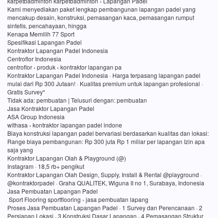
karpetbadminton karpetbadminton › Lapangan Padel
Kami menyediakan paket lengkap pembangunan lapangan padel yang
mencakup desain, konstruksi, pemasangan kaca, pemasangan rumput
sintetis, pencahayaan, hingga
Kenapa Memilih 77 Sport
Spesifikasi Lapangan Padel
Kontraktor Lapangan Padel Indonesia
Centroflor Indonesia
centroflor › produk › kontraktor lapangan pa
Kontraktor Lapangan Padel Indonesia · Harga terpasang lapangan padel
mulai dari Rp 300 Jutaan! · Kualitas premium untuk lapangan profesional ·
Gratis Survey*
Tidak ada: pembuatan ‎| Telusuri dengan: pembuatan
Jasa Kontraktor Lapangan Padel
ASA Group Indonesia
withasa › kontraktor lapangan padel indone
Biaya konstruksi lapangan padel bervariasi berdasarkan kualitas dan lokasi:
Range biaya pembangunan: Rp 300 juta Rp 1 miliar per lapangan Izin apa
saja yang
Kontraktor Lapangan Olah & Playground (@)
Instagram · 18,5 rb+ pengikut
Kontraktor Lapangan Olah Design, Supply, Install & Rental @playground ·
@kontraktorpadel · Graha QUALITEK, Wiguna II no 1, Surabaya, Indonesia
Jasa Pembuatan Lapangan Padel
Sport Flooring sportflooring › jasa pembuatan lapang
Proses Jasa Pembuatan Lapangan Padel · 1 Survey dan Perencanaan · 2
Persiapan Lokasi · 3 Konstruksi Dasar Lapangan · 4 Pemasangan Struktur