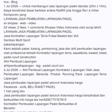
hco › Blog
1 Jul 2026 — Untuk membangun satu lapangan padel standar (20m x 10m),
biaya konstruksi dasar berkisar antara Rp900 juta hingga Rp1,4 miliar
Komponen yang
LAYANAN JASA PEMBUATAN LAPANGAN PADEL
sv shopee › web › video
33 views, 2 likes, 1 comments Shopee Video Indonesia oleh sunja tshirt:
LAYANAN JASA PEMBUATAN LAPANGAN PADEL
Jasa Kontraktor Lapangan Tenis Futsal Basket dan Voli
Santoso Multi Sport
pakarlapangan
Kami adalah pakar, tukang, pemborong, jasa dan ahli pembuatan lapangan
olah profesional terbaik Kontraktor lapangan tenis, sepakbola, basket, futsal,
padel court construction
Ahli Pembuat Lapangan
ahlipembuatlapangan › tag › padel court con
3 Jul 2026 — Ahli Pembuat Lapangan Kontraktor Lapangan Olah Jasa
Pembuatan Lapangan · Beranda · Produk · Running Track · Lapangan Tenis ·
Lapangan
Jasa pembuatan lapangan padel seluruh Indonesia harga
Facebook · JUAL BELI RAKET PADEL
1 hari yang lalu
Jasa pembuatan lapangan padel seluruh Indonesia harga bersahabat dan
berkualitas info harga wa me/6285770767815
Kontraktor Pembuatan Lapangan Padel Berkualitas di
Benahin