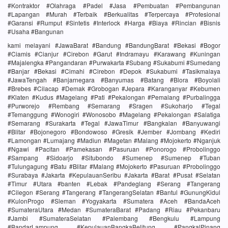
#Kontraktor #Olahraga #Padel #Jasa #Pembuatan #Pembangunan
#Lapangan #Murah #Terbaik #Berkualitas #Terpercaya #Profesional
#Garansi #Rumput #Sintetis #Interlock #Harga #Biaya #Rincian #Bisnis
#Usaha #Bangunan
kami melayani #JawaBarat #Bandung #BandungBarat #Bekasi #Bogor
#Ciamis #Cianjur #Cirebon #Garut #Indramayu #Karawang #Kuningan
#Majalengka #Pangandaran #Purwakarta #Subang #Sukabumi #Sumedang
#Banjar #Bekasi #Cimahi #Cirebon #Depok #Sukabumi #Tasikmalaya
#JawaTengah #Banjarnegara #Banyumas #Batang #Blora #Boyolali
#Brebes #Cilacap #Demak #Grobogan #Jepara #Karanganyar #Kebumen
#Klaten #Kudus #Magelang #Pati #Pekalongan #Pemalang #Purbalingga
#Purworejo #Rembang #Semarang #Sragen #Sukoharjo #Tegal
#Temanggung #Wonogiri #Wonosobo #Magelang #Pekalongan #Salatiga
#Semarang #Surakarta #Tegal #JawaTimur #Bangkalan #Banyuwangi
#Blitar #Bojonegoro #Bondowoso #Gresik #Jember #Jombang #Kediri
#Lamongan #Lumajang #Madiun #Magetan #Malang #Mojokerto #Nganjuk
#Ngawi #Pacitan #Pamekasan #Pasuruan #Ponorogo #Probolinggo
#Sampang #Sidoarjo #Situbondo #Sumenep #Sumenep #Tuban
#Tulungagung #Batu #Blitar #Malang #Mojokerto #Pasuruan #Probolinggo
#Surabaya #Jakarta #KepulauanSeribu #Jakarta #Barat #Pusat #Selatan
#Timur #Utara #banten #Lebak #Pandeglang #Serang #Tangerang
#Cilegon #Serang #Tangerang #TangerangSelatan #Bantul #GunungKidul
#KulonProgo #Sleman #Yogyakarta #Sumatera #Aceh #BandaAceh
#SumateraUtara #Medan #SumateraBarat #Padang #Riau #Pekanbaru
#Jambi #SumateraSelatan #Palembang #Bengkulu #Lampung
#BandarLampung #KepulauanBangkaBelitung #PangkalPinang