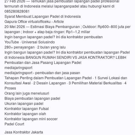
27 Feb 2026 — Temukan jasa pembuatan lapangan padel profesional
termurah di Indonesia melalui lapanganpadel atau hubungi kami di
085280828081
Syarat Membuat Lapangan Padel di Indonesia
Gapura Office virtualofficeku › Article
20 Mei 2026 — Estimasi Biaya Pembangunan ; Outdoor: Rp600–800 juta per
lapangan ; Indoor + atap baja ringan: Rp1–1,2 miliar
Ingin bangun lapangan padel? Ini dia kontraktor pembuatan
YouTube · Universal Solusindo
280+ penayangan · 2 bulan yang lalu
Ingin bangun lapangan padel? Ini dia kontraktor pembuatan lapangan Padel
di Indonesia BANGUN RUMAH SENDIRI VS JASA KONTRAKTOR? LEBIH
Pembuatan dan Jasa Pasang Lapangan Padel
mediajaringsport
mediajaringsport › pembuatan dan jasa pasan
Tahapan Penting dalam Pembuatan Lapangan Padel · 1 Survei Lokasi dan
Konsultasi Awal · 2 Desain Lapangan · 3 Pemilihan Material Berkualitas · 4
Proses
Orang lain juga menelusuri
Biaya pembuatan lapangan padel
Ukuran lapangan padel
Kontraktor lapangan Futsal
Kontraktor lapangan olah
Kontraktor lapangan mini soccer
Padel Court
Jasa Kontraktor Jakarta