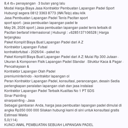
8,4 rb+ penayangan · 3 bulan yang lalu
Modal Harga Biaya Jasa Kontraktor Pembuatan Lapangan Padel Sport
Hubungi segera 0812 3363 8773 (WA/Telp) atau klik
Jasa Pembuatan Lapangan Padel Tenis Pacitan sport
sport sport › jasa pembuatan lapangan padel te
May 26, 2026 sport | Jasa pembuatan lapangan padel tenis terbaik di
Pacitan bertaraf internasional | Hubungi : +6285137106528 | Harga
terjangkau
Paket Komplit Biaya Buat Lapangan Padel dari A Z
Kontraktor Lapangan Futsal
kontraktorfutsal › 2026/04 › paket ko
Paket Komplit Biaya Buat Lapangan Padel dari A Z: Mulai Rp 300 Jutaan ·
Ukuran & Komponen Fisik Lapangan Padel Standar · Struktur Kaca & Pagar ·
Pencahayaan &
Kontraktor Lapangan Olah Padel
premiuminterindo › kontraktor lapangan ol
Peran Kontraktor Lapangan Padel, konsultasi, perancangan, desain Sedia
perlengkapan peralatan lapangan olah dan jasa instalasi
Kontraktor Lapangan Padel Terbaik Kualitas No 1 PT SDS
Sinar Painting
sinarpainting › Jasa
Sebagai gambaran Anda, harga jasa pembuatan lapangan padel dimulai di
angka Rp350 000 000 Silakan hubungi kami di sini untuk konsultasi gratis
Estimasi Waktu
5,0(114)
KUNCI AWAL PEMBUATAN SEBUAH LAPANGAN PADEL