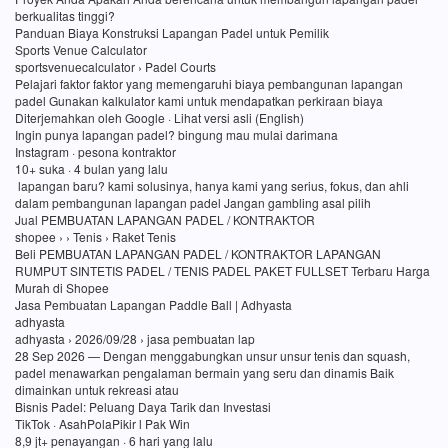
berkualitas tinggi?
Panduan Biaya Konstruksi Lapangan Padel untuk Pemilik
Sports Venue Calculator
sportsvenuecalculator › Padel Courts
Pelajari faktor faktor yang memengaruhi biaya pembangunan lapangan
padel Gunakan kalkulator kami untuk mendapatkan perkiraan biaya
Diterjemahkan oleh Google · Lihat versi asli (English)
Ingin punya lapangan padel? bingung mau mulai darimana
Instagram · pesona kontraktor
10+ suka · 4 bulan yang lalu
lapangan baru? kami solusinya, hanya kami yang serius, fokus, dan ahli
dalam pembangunan lapangan padel Jangan gambling asal pilih
Jual PEMBUATAN LAPANGAN PADEL / KONTRAKTOR
shopee › › Tenis › Raket Tenis
Beli PEMBUATAN LAPANGAN PADEL / KONTRAKTOR LAPANGAN
RUMPUT SINTETIS PADEL / TENIS PADEL PAKET FULLSET Terbaru Harga
Murah di Shopee
Jasa Pembuatan Lapangan Paddle Ball | Adhyasta
adhyasta
adhyasta › 2026/09/28 › jasa pembuatan lap
28 Sep 2026 — Dengan menggabungkan unsur unsur tenis dan squash,
padel menawarkan pengalaman bermain yang seru dan dinamis Baik
dimainkan untuk rekreasi atau
Bisnis Padel: Peluang Daya Tarik dan Investasi
TikTok · AsahPolaPikir l Pak Win
8,9 jt+ penayangan · 6 hari yang lalu