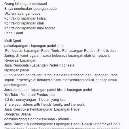
Orang lain juga menelusuri
Biaya pembuatan lapangan padel
Ukuran lapangan padel
Kontraktor lapangan Futsal
Kontraktor lapangan olah
Kontraktor lapangan mini soccer
Padel Court
Multi Sport
pakarlapangan › lapangan padel tenis
Pembuatan Lapangan Padel Tenis / Pemasangan Rumput Sintetis dan
Jaring, dll kami juga ahli pada beberapa lapangan olah lain seperti:
Renovasi Lapangan
Jasa Pembuatan Lapangan Padel Indonesia
lapangan padel
Supplier dan Kontraktor Pembuatan dan Pembangunan Lapangan Padel
Import Terpercaya di Indonesia Kami menyediakan solusi lengkap untuk
pembangunan,
Jasa pembuatan lapangan padel bisnis lapangan padel
YouTube · Maharani Produsindo
1,2 rb+ penayangan · 1 bulan yang lalu
Share your videos with friends, family, and the world
Jasa Konstruksi Pembangunan Lapangan Padel
Dongkrak Usaha
dominasigoogle dongkrakusaha › produk › j
Jasa Konstruksi Pembangunan Lapangan Padel: Solusi Terpercaya Untuk
Proyek Anda Apakah Anda berencana untuk membangun lapangan padel