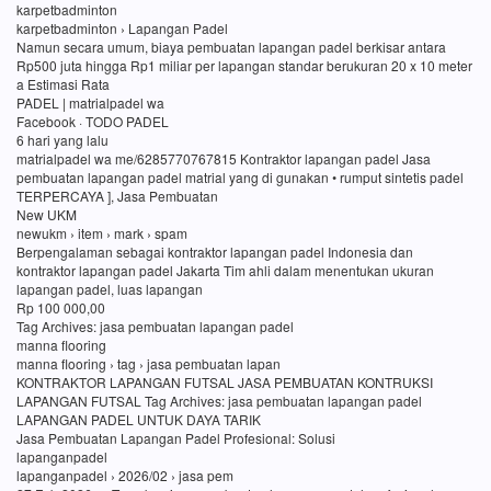
karpetbadminton
karpetbadminton › Lapangan Padel
Namun secara umum, biaya pembuatan lapangan padel berkisar antara
Rp500 juta hingga Rp1 miliar per lapangan standar berukuran 20 x 10 meter
a Estimasi Rata
PADEL | matrialpadel wa
Facebook · TODO PADEL
6 hari yang lalu
matrialpadel wa me/6285770767815 Kontraktor lapangan padel Jasa
pembuatan lapangan padel matrial yang di gunakan • rumput sintetis padel
TERPERCAYA ], Jasa Pembuatan
New UKM
newukm › item › mark › spam
Berpengalaman sebagai kontraktor lapangan padel Indonesia dan
kontraktor lapangan padel Jakarta Tim ahli dalam menentukan ukuran
lapangan padel, luas lapangan
Rp 100 000,00
Tag Archives: jasa pembuatan lapangan padel
manna flooring
manna flooring › tag › jasa pembuatan lapan
KONTRAKTOR LAPANGAN FUTSAL JASA PEMBUATAN KONTRUKSI
LAPANGAN FUTSAL Tag Archives: jasa pembuatan lapangan padel
LAPANGAN PADEL UNTUK DAYA TARIK
Jasa Pembuatan Lapangan Padel Profesional: Solusi
lapanganpadel
lapanganpadel › 2026/02 › jasa pem