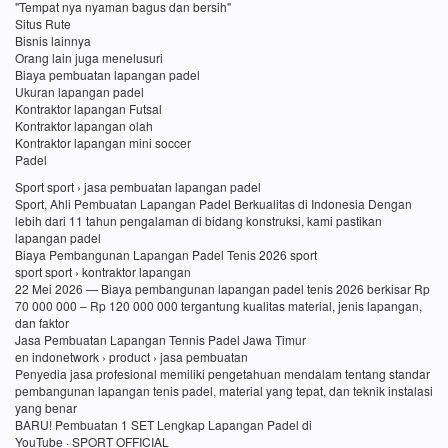
"Tempat nya nyaman bagus dan bersih"
Situs Rute
Bisnis lainnya
Orang lain juga menelusuri
Biaya pembuatan lapangan padel
Ukuran lapangan padel
Kontraktor lapangan Futsal
Kontraktor lapangan olah
Kontraktor lapangan mini soccer
Padel
Sport sport › jasa pembuatan lapangan padel
Sport, Ahli Pembuatan Lapangan Padel Berkualitas di Indonesia Dengan
lebih dari 11 tahun pengalaman di bidang konstruksi, kami pastikan
lapangan padel
Biaya Pembangunan Lapangan Padel Tenis 2026 sport
sport sport › kontraktor lapangan
22 Mei 2026 — Biaya pembangunan lapangan padel tenis 2026 berkisar Rp
70 000 000 – Rp 120 000 000 tergantung kualitas material, jenis lapangan,
dan faktor
Jasa Pembuatan Lapangan Tennis Padel Jawa Timur
en indonetwork › product › jasa pembuatan
Penyedia jasa profesional memiliki pengetahuan mendalam tentang standar
pembangunan lapangan tenis padel, material yang tepat, dan teknik instalasi
yang benar
BARU! Pembuatan 1 SET Lengkap Lapangan Padel di
YouTube · SPORT OFFICIAL