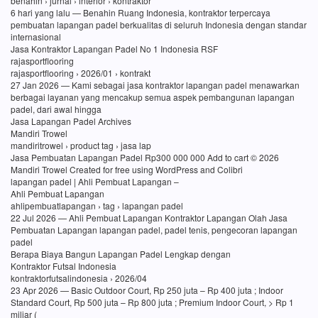
benahin › jurnal › interior › kontraktor
6 hari yang lalu — Benahin Ruang Indonesia, kontraktor terpercaya
pembuatan lapangan padel berkualitas di seluruh Indonesia dengan standar
internasional
Jasa Kontraktor Lapangan Padel No 1 Indonesia RSF
rajasportflooring
rajasportflooring › 2026/01 › kontrakt
27 Jan 2026 — Kami sebagai jasa kontraktor lapangan padel menawarkan
berbagai layanan yang mencakup semua aspek pembangunan lapangan
padel, dari awal hingga
Jasa Lapangan Padel Archives
Mandiri Trowel
mandiritrowel › product tag › jasa lap
Jasa Pembuatan Lapangan Padel Rp300 000 000 Add to cart © 2026
Mandiri Trowel Created for free using WordPress and Colibri
lapangan padel | Ahli Pembuat Lapangan –
Ahli Pembuat Lapangan
ahlipembuatlapangan › tag › lapangan padel
22 Jul 2026 — Ahli Pembuat Lapangan Kontraktor Lapangan Olah Jasa
Pembuatan Lapangan lapangan padel, padel tenis, pengecoran lapangan
padel
Berapa Biaya Bangun Lapangan Padel Lengkap dengan
Kontraktor Futsal Indonesia
kontraktorfutsalindonesia › 2026/04
23 Apr 2026 — Basic Outdoor Court, Rp 250 juta – Rp 400 juta ; Indoor
Standard Court, Rp 500 juta – Rp 800 juta ; Premium Indoor Court, > Rp 1
miliar (