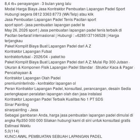
8,4 rb+ penayangan · 3 bulan yang lalu
Modal Harga Biaya Jasa Kontraktor Pembuatan Lapangan Padel Sport
Hubungi segera 0812 3363 8773 (WA/Telp) atau klik
Jasa Pembuatan Lapangan Padel Tenis Pacitan sport
sport sport › jasa pembuatan lapangan padel te
May 26, 2026 sport | Jasa pembuatan lapangan padel tenis terbaik di
Pacitan bertaraf internasional | Hubungi : +6285137106528 | Harga
terjangkau
Paket Komplit Biaya Buat Lapangan Padel dari A Z
Kontraktor Lapangan Futsal
kontraktorfutsal › 2026/04 › paket ko
Paket Komplit Biaya Buat Lapangan Padel dari A Z: Mulai Rp 300 Jutaan ·
Ukuran & Komponen Fisik Lapangan Padel Standar · Struktur Kaca & Pagar ·
Pencahayaan &
Kontraktor Lapangan Olah Padel
premiuminterindo › kontraktor lapangan ol
Peran Kontraktor Lapangan Padel, konsultasi, perancangan, desain Sedia
perlengkapan peralatan lapangan olah dan jasa instalasi
Kontraktor Lapangan Padel Terbaik Kualitas No 1 PT SDS
Sinar Painting
sinarpainting › Jasa
Sebagai gambaran Anda, harga jasa pembuatan lapangan padel dimulai di
angka Rp350 000 000 Silakan hubungi kami di sini untuk konsultasi gratis
Estimasi Waktu
5,0(114)
KUNCI AWAL PEMBUATAN SEBUAH LAPANGAN PADEL