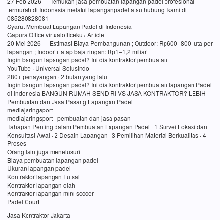
27 Feb 2026 — Temukan jasa pembuatan lapangan padel profesional
termurah di Indonesia melalui lapanganpadel atau hubungi kami di
085280828081
Syarat Membuat Lapangan Padel di Indonesia
Gapura Office virtualofficeku › Article
20 Mei 2026 — Estimasi Biaya Pembangunan ; Outdoor: Rp600–800 juta per
lapangan ; Indoor + atap baja ringan: Rp1–1,2 miliar
Ingin bangun lapangan padel? Ini dia kontraktor pembuatan
YouTube · Universal Solusindo
280+ penayangan · 2 bulan yang lalu
Ingin bangun lapangan padel? Ini dia kontraktor pembuatan lapangan Padel
di Indonesia BANGUN RUMAH SENDIRI VS JASA KONTRAKTOR? LEBIH
Pembuatan dan Jasa Pasang Lapangan Padel
mediajaringsport
mediajaringsport › pembuatan dan jasa pasan
Tahapan Penting dalam Pembuatan Lapangan Padel · 1 Survei Lokasi dan
Konsultasi Awal · 2 Desain Lapangan · 3 Pemilihan Material Berkualitas · 4
Proses
Orang lain juga menelusuri
Biaya pembuatan lapangan padel
Ukuran lapangan padel
Kontraktor lapangan Futsal
Kontraktor lapangan olah
Kontraktor lapangan mini soccer
Padel Court
Jasa Kontraktor Jakarta