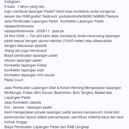
Instagram ·
9 suka · 1 tahun yang lalu
Ingin membuat lapangan Padel? Kami bisa membantu anda mengenai
desain dan RAB gratis!! Testimoni: youtube/shorts/NSiM OxMMtU?feature
Jasa Pembuatan Lapangan Padel : Kontraktor Lapangan Padel
rajasportindonesia
rajasportindonesia › 2026/11 › jasa pe
24 Nov 2026 — Tim ahli kami akan membantu Anda merancang lapangan
padel sesuai dengan ukuran standar (10x20 meter) atau disesuaikan
dengan kebutuhan spesifik
Orang lain juga menelusuri
Biaya pembuatan lapangan padel
Ukuran lapangan padel
Kontraktor lapangan Futsal
Kontraktor lapangan olah
Kontraktor lapangan mini soccer
Padel Court
Jasa Pembuatan Lapangan Olah & Kolam Renang Mengerjakan lapangan
Multifungsi, Futsal, Mini Soccer, Badminton, Bulu Tangkis, Basket dsb
Lapangan Padel
Jasa Kontraktor Jakarta
hco › service › lapangan padel
Kami mengerjakan proyek lapangan padel secara menyeluruh: mulai dari
perencanaan layout, sistem pencahayaan, pemilihan material kaca dan besi
hollow, hingga
Biaya Pembuatan Lapangan Padel dan RAB Lengkap