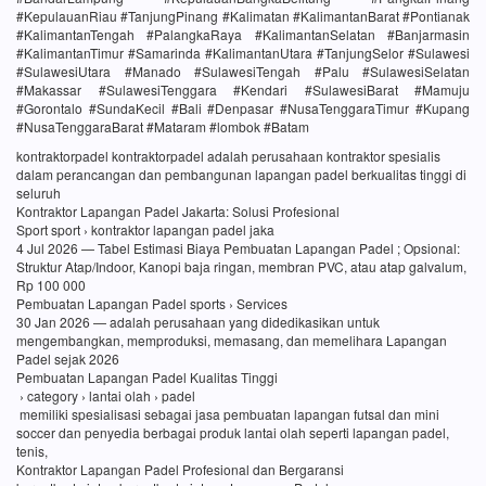
#KepulauanRiau #TanjungPinang #Kalimatan #KalimantanBarat #Pontianak
#KalimantanTengah #PalangkaRaya #KalimantanSelatan #Banjarmasin
#KalimantanTimur #Samarinda #KalimantanUtara #TanjungSelor #Sulawesi
#SulawesiUtara #Manado #SulawesiTengah #Palu #SulawesiSelatan
#Makassar #SulawesiTenggara #Kendari #SulawesiBarat #Mamuju
#Gorontalo #SundaKecil #Bali #Denpasar #NusaTenggaraTimur #Kupang
#NusaTenggaraBarat #Mataram #lombok #Batam
kontraktorpadel kontraktorpadel adalah perusahaan kontraktor spesialis
dalam perancangan dan pembangunan lapangan padel berkualitas tinggi di
seluruh
Kontraktor Lapangan Padel Jakarta: Solusi Profesional
Sport sport › kontraktor lapangan padel jaka
4 Jul 2026 — Tabel Estimasi Biaya Pembuatan Lapangan Padel ; Opsional:
Struktur Atap/Indoor, Kanopi baja ringan, membran PVC, atau atap galvalum,
Rp 100 000
Pembuatan Lapangan Padel sports › Services
30 Jan 2026 — adalah perusahaan yang didedikasikan untuk
mengembangkan, memproduksi, memasang, dan memelihara Lapangan
Padel sejak 2026
Pembuatan Lapangan Padel Kualitas Tinggi
› category › lantai olah › padel
memiliki spesialisasi sebagai jasa pembuatan lapangan futsal dan mini
soccer dan penyedia berbagai produk lantai olah seperti lapangan padel,
tenis,
Kontraktor Lapangan Padel Profesional dan Bergaransi