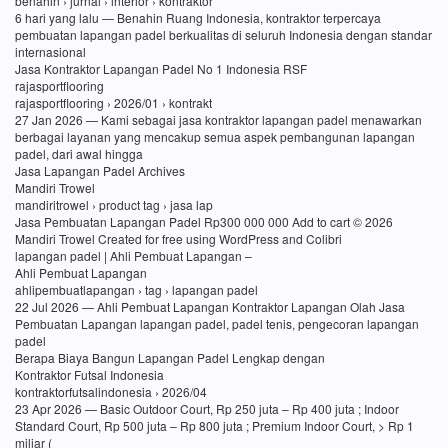
benahin › jurnal › interior › kontraktor
6 hari yang lalu — Benahin Ruang Indonesia, kontraktor terpercaya
pembuatan lapangan padel berkualitas di seluruh Indonesia dengan standar
internasional
Jasa Kontraktor Lapangan Padel No 1 Indonesia RSF
rajasportflooring
rajasportflooring › 2026/01 › kontrakt
27 Jan 2026 — Kami sebagai jasa kontraktor lapangan padel menawarkan
berbagai layanan yang mencakup semua aspek pembangunan lapangan
padel, dari awal hingga
Jasa Lapangan Padel Archives
Mandiri Trowel
mandiritrowel › product tag › jasa lap
Jasa Pembuatan Lapangan Padel Rp300 000 000 Add to cart © 2026
Mandiri Trowel Created for free using WordPress and Colibri
lapangan padel | Ahli Pembuat Lapangan –
Ahli Pembuat Lapangan
ahlipembuatlapangan › tag › lapangan padel
22 Jul 2026 — Ahli Pembuat Lapangan Kontraktor Lapangan Olah Jasa
Pembuatan Lapangan lapangan padel, padel tenis, pengecoran lapangan
padel
Berapa Biaya Bangun Lapangan Padel Lengkap dengan
Kontraktor Futsal Indonesia
kontraktorfutsalindonesia › 2026/04
23 Apr 2026 — Basic Outdoor Court, Rp 250 juta – Rp 400 juta ; Indoor
Standard Court, Rp 500 juta – Rp 800 juta ; Premium Indoor Court, > Rp 1
miliar (