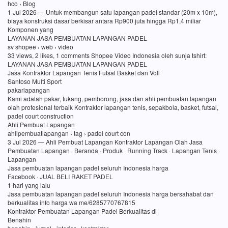
hco › Blog
1 Jul 2026 — Untuk membangun satu lapangan padel standar (20m x 10m),
biaya konstruksi dasar berkisar antara Rp900 juta hingga Rp1,4 miliar
Komponen yang
LAYANAN JASA PEMBUATAN LAPANGAN PADEL
sv shopee › web › video
33 views, 2 likes, 1 comments Shopee Video Indonesia oleh sunja tshirt:
LAYANAN JASA PEMBUATAN LAPANGAN PADEL
Jasa Kontraktor Lapangan Tenis Futsal Basket dan Voli
Santoso Multi Sport
pakarlapangan
Kami adalah pakar, tukang, pemborong, jasa dan ahli pembuatan lapangan
olah profesional terbaik Kontraktor lapangan tenis, sepakbola, basket, futsal,
padel court construction
Ahli Pembuat Lapangan
ahlipembuatlapangan › tag › padel court con
3 Jul 2026 — Ahli Pembuat Lapangan Kontraktor Lapangan Olah Jasa
Pembuatan Lapangan · Beranda · Produk · Running Track · Lapangan Tenis ·
Lapangan
Jasa pembuatan lapangan padel seluruh Indonesia harga
Facebook · JUAL BELI RAKET PADEL
1 hari yang lalu
Jasa pembuatan lapangan padel seluruh Indonesia harga bersahabat dan
berkualitas info harga wa me/6285770767815
Kontraktor Pembuatan Lapangan Padel Berkualitas di
Benahin