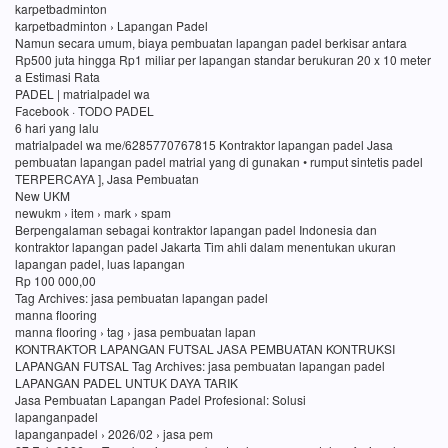
karpetbadminton
karpetbadminton › Lapangan Padel
Namun secara umum, biaya pembuatan lapangan padel berkisar antara
Rp500 juta hingga Rp1 miliar per lapangan standar berukuran 20 x 10 meter
a Estimasi Rata
PADEL | matrialpadel wa
Facebook · TODO PADEL
6 hari yang lalu
matrialpadel wa me/6285770767815 Kontraktor lapangan padel Jasa
pembuatan lapangan padel matrial yang di gunakan • rumput sintetis padel
TERPERCAYA ], Jasa Pembuatan
New UKM
newukm › item › mark › spam
Berpengalaman sebagai kontraktor lapangan padel Indonesia dan
kontraktor lapangan padel Jakarta Tim ahli dalam menentukan ukuran
lapangan padel, luas lapangan
Rp 100 000,00
Tag Archives: jasa pembuatan lapangan padel
manna flooring
manna flooring › tag › jasa pembuatan lapan
KONTRAKTOR LAPANGAN FUTSAL JASA PEMBUATAN KONTRUKSI
LAPANGAN FUTSAL Tag Archives: jasa pembuatan lapangan padel
LAPANGAN PADEL UNTUK DAYA TARIK
Jasa Pembuatan Lapangan Padel Profesional: Solusi
lapanganpadel
lapanganpadel › 2026/02 › jasa pem