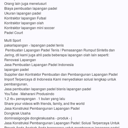
Orang lain juga menelusuri
Biaya pembuatan lapangan padel
Ukuran lapangan padel
Kontraktor lapangan Futsal
Kontraktor lapangan olah
Kontraktor lapangan mini soccer
Padel Court
Multi Sport
pakarlapangan › lapangan padel tenis
Pembuatan Lapangan Padel Tenis / Pemasangan Rumput Sintetis dan
Jaring, dll kami juga ahli pada beberapa lapangan olah lain seperti:
Renovasi Lapangan
Jasa Pembuatan Lapangan Padel Indonesia
lapangan padel
Supplier dan Kontraktor Pembuatan dan Pembangunan Lapangan Padel
Import Terpercaya di Indonesia Kami menyediakan solusi lengkap untuk
pembangunan,
Jasa pembuatan lapangan padel bisnis lapangan padel
YouTube · Maharani Produsindo
1,2 rb+ penayangan · 1 bulan yang lalu
Share your videos with friends, family, and the world
Jasa Konstruksi Pembangunan Lapangan Padel
Dongkrak Usaha
dominasigoogle dongkrakusaha › produk › j
Jasa Konstruksi Pembangunan Lapangan Padel: Solusi Terpercaya Untuk
Proyek Anda Apakah Anda berencana untuk membangun lapangan padel