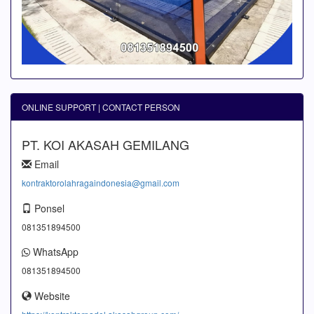
ONLINE SUPPORT | CONTACT PERSON
PT. KOI AKASAH GEMILANG
Email
kontraktorolahragaindonesia@gmail.com
Ponsel
081351894500
WhatsApp
081351894500
Website