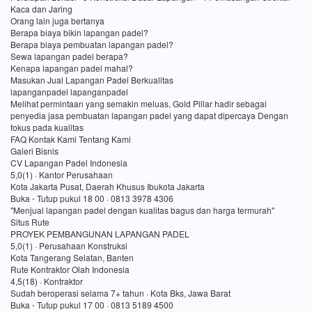
Kaca dan Jaring
Orang lain juga bertanya
Berapa biaya bikin lapangan padel?
Berapa biaya pembuatan lapangan padel?
Sewa lapangan padel berapa?
Kenapa lapangan padel mahal?
Masukan Jual Lapangan Padel Berkualitas
lapanganpadel lapanganpadel
Melihat permintaan yang semakin meluas, Gold Pillar hadir sebagai
penyedia jasa pembuatan lapangan padel yang dapat dipercaya Dengan
fokus pada kualitas
FAQ Kontak Kami Tentang Kami
Galeri Bisnis
CV Lapangan Padel Indonesia
5,0(1) · Kantor Perusahaan
Kota Jakarta Pusat, Daerah Khusus Ibukota Jakarta
Buka ⋅ Tutup pukul 18 00 · 0813 3978 4306
"Menjual lapangan padel dengan kualitas bagus dan harga termurah"
Situs Rute
PROYEK PEMBANGUNAN LAPANGAN PADEL
5,0(1) · Perusahaan Konstruksi
Kota Tangerang Selatan, Banten
Rute Kontraktor Olah Indonesia
4,5(18) · Kontraktor
Sudah beroperasi selama 7+ tahun · Kota Bks, Jawa Barat
Buka ⋅ Tutup pukul 17 00 · 0813 5189 4500