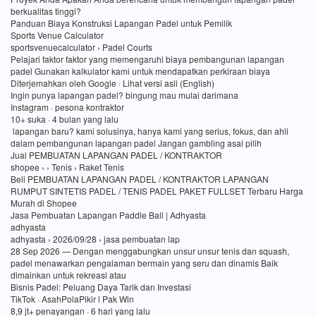
berkualitas tinggi?
Panduan Biaya Konstruksi Lapangan Padel untuk Pemilik
Sports Venue Calculator
sportsvenuecalculator › Padel Courts
Pelajari faktor faktor yang memengaruhi biaya pembangunan lapangan
padel Gunakan kalkulator kami untuk mendapatkan perkiraan biaya
Diterjemahkan oleh Google · Lihat versi asli (English)
Ingin punya lapangan padel? bingung mau mulai darimana
Instagram · pesona kontraktor
10+ suka · 4 bulan yang lalu
lapangan baru? kami solusinya, hanya kami yang serius, fokus, dan ahli
dalam pembangunan lapangan padel Jangan gambling asal pilih
Jual PEMBUATAN LAPANGAN PADEL / KONTRAKTOR
shopee › › Tenis › Raket Tenis
Beli PEMBUATAN LAPANGAN PADEL / KONTRAKTOR LAPANGAN
RUMPUT SINTETIS PADEL / TENIS PADEL PAKET FULLSET Terbaru Harga
Murah di Shopee
Jasa Pembuatan Lapangan Paddle Ball | Adhyasta
adhyasta
adhyasta › 2026/09/28 › jasa pembuatan lap
28 Sep 2026 — Dengan menggabungkan unsur unsur tenis dan squash,
padel menawarkan pengalaman bermain yang seru dan dinamis Baik
dimainkan untuk rekreasi atau
Bisnis Padel: Peluang Daya Tarik dan Investasi
TikTok · AsahPolaPikir l Pak Win
8,9 jt+ penayangan · 6 hari yang lalu