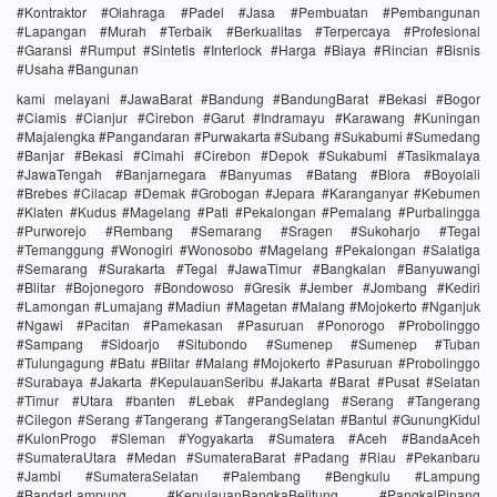
#Kontraktor #Olahraga #Padel #Jasa #Pembuatan #Pembangunan
#Lapangan #Murah #Terbaik #Berkualitas #Terpercaya #Profesional
#Garansi #Rumput #Sintetis #Interlock #Harga #Biaya #Rincian #Bisnis
#Usaha #Bangunan
kami melayani #JawaBarat #Bandung #BandungBarat #Bekasi #Bogor
#Ciamis #Cianjur #Cirebon #Garut #Indramayu #Karawang #Kuningan
#Majalengka #Pangandaran #Purwakarta #Subang #Sukabumi #Sumedang
#Banjar #Bekasi #Cimahi #Cirebon #Depok #Sukabumi #Tasikmalaya
#JawaTengah #Banjarnegara #Banyumas #Batang #Blora #Boyolali
#Brebes #Cilacap #Demak #Grobogan #Jepara #Karanganyar #Kebumen
#Klaten #Kudus #Magelang #Pati #Pekalongan #Pemalang #Purbalingga
#Purworejo #Rembang #Semarang #Sragen #Sukoharjo #Tegal
#Temanggung #Wonogiri #Wonosobo #Magelang #Pekalongan #Salatiga
#Semarang #Surakarta #Tegal #JawaTimur #Bangkalan #Banyuwangi
#Blitar #Bojonegoro #Bondowoso #Gresik #Jember #Jombang #Kediri
#Lamongan #Lumajang #Madiun #Magetan #Malang #Mojokerto #Nganjuk
#Ngawi #Pacitan #Pamekasan #Pasuruan #Ponorogo #Probolinggo
#Sampang #Sidoarjo #Situbondo #Sumenep #Sumenep #Tuban
#Tulungagung #Batu #Blitar #Malang #Mojokerto #Pasuruan #Probolinggo
#Surabaya #Jakarta #KepulauanSeribu #Jakarta #Barat #Pusat #Selatan
#Timur #Utara #banten #Lebak #Pandeglang #Serang #Tangerang
#Cilegon #Serang #Tangerang #TangerangSelatan #Bantul #GunungKidul
#KulonProgo #Sleman #Yogyakarta #Sumatera #Aceh #BandaAceh
#SumateraUtara #Medan #SumateraBarat #Padang #Riau #Pekanbaru
#Jambi #SumateraSelatan #Palembang #Bengkulu #Lampung
#BandarLampung #KepulauanBangkaBelitung #PangkalPinang