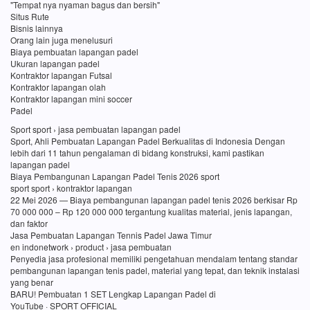
"Tempat nya nyaman bagus dan bersih"
Situs Rute
Bisnis lainnya
Orang lain juga menelusuri
Biaya pembuatan lapangan padel
Ukuran lapangan padel
Kontraktor lapangan Futsal
Kontraktor lapangan olah
Kontraktor lapangan mini soccer
Padel
Sport sport › jasa pembuatan lapangan padel
Sport, Ahli Pembuatan Lapangan Padel Berkualitas di Indonesia Dengan
lebih dari 11 tahun pengalaman di bidang konstruksi, kami pastikan
lapangan padel
Biaya Pembangunan Lapangan Padel Tenis 2026 sport
sport sport › kontraktor lapangan
22 Mei 2026 — Biaya pembangunan lapangan padel tenis 2026 berkisar Rp
70 000 000 – Rp 120 000 000 tergantung kualitas material, jenis lapangan,
dan faktor
Jasa Pembuatan Lapangan Tennis Padel Jawa Timur
en indonetwork › product › jasa pembuatan
Penyedia jasa profesional memiliki pengetahuan mendalam tentang standar
pembangunan lapangan tenis padel, material yang tepat, dan teknik instalasi
yang benar
BARU! Pembuatan 1 SET Lengkap Lapangan Padel di
YouTube · SPORT OFFICIAL