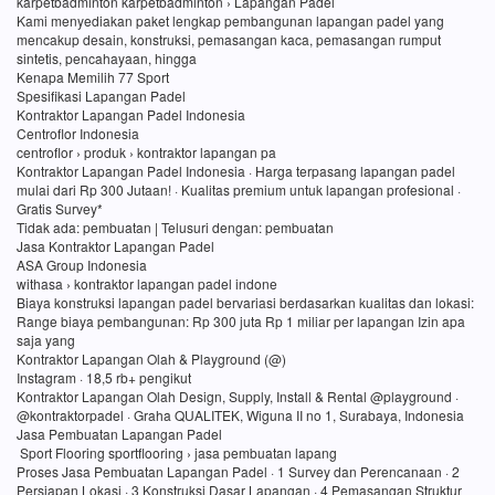
karpetbadminton karpetbadminton › Lapangan Padel
Kami menyediakan paket lengkap pembangunan lapangan padel yang
mencakup desain, konstruksi, pemasangan kaca, pemasangan rumput
sintetis, pencahayaan, hingga
Kenapa Memilih 77 Sport
Spesifikasi Lapangan Padel
Kontraktor Lapangan Padel Indonesia
Centroflor Indonesia
centroflor › produk › kontraktor lapangan pa
Kontraktor Lapangan Padel Indonesia · Harga terpasang lapangan padel
mulai dari Rp 300 Jutaan! · Kualitas premium untuk lapangan profesional ·
Gratis Survey*
Tidak ada: pembuatan ‎| Telusuri dengan: pembuatan
Jasa Kontraktor Lapangan Padel
ASA Group Indonesia
withasa › kontraktor lapangan padel indone
Biaya konstruksi lapangan padel bervariasi berdasarkan kualitas dan lokasi:
Range biaya pembangunan: Rp 300 juta Rp 1 miliar per lapangan Izin apa
saja yang
Kontraktor Lapangan Olah & Playground (@)
Instagram · 18,5 rb+ pengikut
Kontraktor Lapangan Olah Design, Supply, Install & Rental @playground ·
@kontraktorpadel · Graha QUALITEK, Wiguna II no 1, Surabaya, Indonesia
Jasa Pembuatan Lapangan Padel
Sport Flooring sportflooring › jasa pembuatan lapang
Proses Jasa Pembuatan Lapangan Padel · 1 Survey dan Perencanaan · 2
Persiapan Lokasi · 3 Konstruksi Dasar Lapangan · 4 Pemasangan Struktur