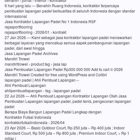
benahin › jurnal › interior › kontraktor
6 hari yang lalu — Benahin Ruang Indonesia, kontraktor terpercaya
pembuatan lapangan padel berkualitas di seluruh Indonesia dengan standar
internasional
Jasa Kontraktor Lapangan Padel No 1 Indonesia RSF
rajasportflooring
rajasportflooring › 2026/01 › kontrakt
27 Jan 2026 — Kami sebagai jasa kontraktor lapangan padel menawarkan
berbagai layanan yang mencakup semua aspek pembangunan lapangan
padel, dari awal hingga
Jasa Lapangan Padel Archives
Mandiri Trowel
mandiritrowel › product tag › jasa lap
Jasa Pembuatan Lapangan Padel Rp300 000 000 Add to cart © 2026
Mandiri Trowel Created for free using WordPress and Colibri
lapangan padel | Ahli Pembuat Lapangan –
Ahli Pembuat Lapangan
ahlipembuatlapangan › tag › lapangan padel
22 Jul 2026 — Ahli Pembuat Lapangan Kontraktor Lapangan Olah Jasa
Pembuatan Lapangan lapangan padel, padel tenis, pengecoran lapangan
padel
Berapa Biaya Bangun Lapangan Padel Lengkap dengan
Kontraktor Futsal Indonesia
kontraktorfutsalindonesia › 2026/04
23 Apr 2026 — Basic Outdoor Court, Rp 250 juta – Rp 400 juta ; Indoor
Standard Court, Rp 500 juta – Rp 800 juta ; Premium Indoor Court, > Rp 1
miliar (