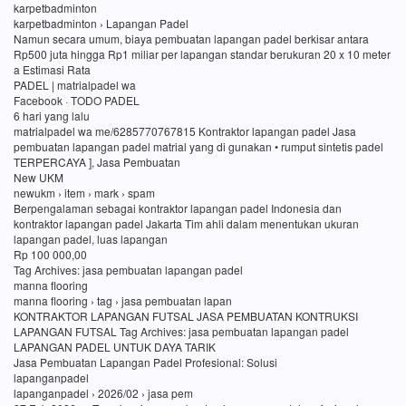
karpetbadminton
karpetbadminton › Lapangan Padel
Namun secara umum, biaya pembuatan lapangan padel berkisar antara
Rp500 juta hingga Rp1 miliar per lapangan standar berukuran 20 x 10 meter
a Estimasi Rata
PADEL | matrialpadel wa
Facebook · TODO PADEL
6 hari yang lalu
matrialpadel wa me/6285770767815 Kontraktor lapangan padel Jasa
pembuatan lapangan padel matrial yang di gunakan • rumput sintetis padel
TERPERCAYA ], Jasa Pembuatan
New UKM
newukm › item › mark › spam
Berpengalaman sebagai kontraktor lapangan padel Indonesia dan
kontraktor lapangan padel Jakarta Tim ahli dalam menentukan ukuran
lapangan padel, luas lapangan
Rp 100 000,00
Tag Archives: jasa pembuatan lapangan padel
manna flooring
manna flooring › tag › jasa pembuatan lapan
KONTRAKTOR LAPANGAN FUTSAL JASA PEMBUATAN KONTRUKSI
LAPANGAN FUTSAL Tag Archives: jasa pembuatan lapangan padel
LAPANGAN PADEL UNTUK DAYA TARIK
Jasa Pembuatan Lapangan Padel Profesional: Solusi
lapanganpadel
lapanganpadel › 2026/02 › jasa pem