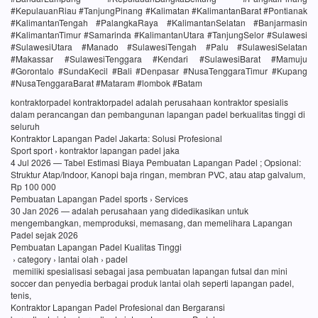
#KepulauanRiau #TanjungPinang #Kalimatan #KalimantanBarat #Pontianak
#KalimantanTengah #PalangkaRaya #KalimantanSelatan #Banjarmasin
#KalimantanTimur #Samarinda #KalimantanUtara #TanjungSelor #Sulawesi
#SulawesiUtara #Manado #SulawesiTengah #Palu #SulawesiSelatan
#Makassar #SulawesiTenggara #Kendari #SulawesiBarat #Mamuju
#Gorontalo #SundaKecil #Bali #Denpasar #NusaTenggaraTimur #Kupang
#NusaTenggaraBarat #Mataram #lombok #Batam
kontraktorpadel kontraktorpadel adalah perusahaan kontraktor spesialis
dalam perancangan dan pembangunan lapangan padel berkualitas tinggi di
seluruh
Kontraktor Lapangan Padel Jakarta: Solusi Profesional
Sport sport › kontraktor lapangan padel jaka
4 Jul 2026 — Tabel Estimasi Biaya Pembuatan Lapangan Padel ; Opsional:
Struktur Atap/Indoor, Kanopi baja ringan, membran PVC, atau atap galvalum,
Rp 100 000
Pembuatan Lapangan Padel sports › Services
30 Jan 2026 — adalah perusahaan yang didedikasikan untuk
mengembangkan, memproduksi, memasang, dan memelihara Lapangan
Padel sejak 2026
Pembuatan Lapangan Padel Kualitas Tinggi
› category › lantai olah › padel
memiliki spesialisasi sebagai jasa pembuatan lapangan futsal dan mini
soccer dan penyedia berbagai produk lantai olah seperti lapangan padel,
tenis,
Kontraktor Lapangan Padel Profesional dan Bergaransi