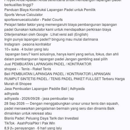
berkualitas tinggi?
Panduan Biaya Konstruksi Lapangan Padel untuk Pemilik
Sports Venue Calculator
sportsvenuecalculator › Padel Courts
Pelajari faktor faktor yang memengaruhi biaya pembangunan lapangan
padel Gunakan kalkulator kami untuk mendapatkan perkiraan biaya
Diterjemahkan oleh Google · Lihat versi asli (English)
Ingin punya lapangan padel? bingung mau mulai darimana
Instagram · pesona kontraktor
10+ suka · 4 bulan yang lalu
lapangan baru? kami solusinya, hanya kami yang serius, fokus, dan ahli
dalam pembangunan lapangan padel Jangan gambling asal pilih
Jual PEMBUATAN LAPANGAN PADEL / KONTRAKTOR
shopee › › Tenis › Raket Tenis
Beli PEMBUATAN LAPANGAN PADEL / KONTRAKTOR LAPANGAN
RUMPUT SINTETIS PADEL / TENIS PADEL PAKET FULLSET Terbaru Harga
Murah di Shopee
Jasa Pembuatan Lapangan Paddle Ball | Adhyasta
adhyasta
adhyasta › 2026/09/28 › jasa pembuatan lap
28 Sep 2026 — Dengan menggabungkan unsur unsur tenis dan squash,
padel menawarkan pengalaman bermain yang seru dan dinamis Baik
dimainkan untuk rekreasi atau
Bisnis Padel: Peluang Daya Tarik dan Investasi
TikTok · AsahPolaPikir l Pak Win
8,9 jt+ penayangan · 6 hari yang lalu