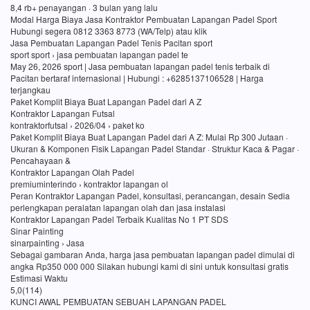
8,4 rb+ penayangan · 3 bulan yang lalu
Modal Harga Biaya Jasa Kontraktor Pembuatan Lapangan Padel Sport
Hubungi segera 0812 3363 8773 (WA/Telp) atau klik
Jasa Pembuatan Lapangan Padel Tenis Pacitan sport
sport sport › jasa pembuatan lapangan padel te
May 26, 2026 sport | Jasa pembuatan lapangan padel tenis terbaik di
Pacitan bertaraf internasional | Hubungi : +6285137106528 | Harga
terjangkau
Paket Komplit Biaya Buat Lapangan Padel dari A Z
Kontraktor Lapangan Futsal
kontraktorfutsal › 2026/04 › paket ko
Paket Komplit Biaya Buat Lapangan Padel dari A Z: Mulai Rp 300 Jutaan ·
Ukuran & Komponen Fisik Lapangan Padel Standar · Struktur Kaca & Pagar ·
Pencahayaan &
Kontraktor Lapangan Olah Padel
premiuminterindo › kontraktor lapangan ol
Peran Kontraktor Lapangan Padel, konsultasi, perancangan, desain Sedia
perlengkapan peralatan lapangan olah dan jasa instalasi
Kontraktor Lapangan Padel Terbaik Kualitas No 1 PT SDS
Sinar Painting
sinarpainting › Jasa
Sebagai gambaran Anda, harga jasa pembuatan lapangan padel dimulai di
angka Rp350 000 000 Silakan hubungi kami di sini untuk konsultasi gratis
Estimasi Waktu
5,0(114)
KUNCI AWAL PEMBUATAN SEBUAH LAPANGAN PADEL