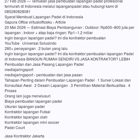
27 Feb 2026 — Temukan jasa pembuatan lapangan padel profesional
termurah di Indonesia melalui lapanganpadel atau hubungi kami di
085280828081
Syarat Membuat Lapangan Padel di Indonesia
Gapura Office virtualofficeku › Article
20 Mei 2026 — Estimasi Biaya Pembangunan ; Outdoor: Rp600–800 juta per
lapangan ; Indoor + atap baja ringan: Rp1–1,2 miliar
Ingin bangun lapangan padel? Ini dia kontraktor pembuatan
YouTube · Universal Solusindo
280+ penayangan · 2 bulan yang lalu
Ingin bangun lapangan padel? Ini dia kontraktor pembuatan lapangan Padel
di Indonesia BANGUN RUMAH SENDIRI VS JASA KONTRAKTOR? LEBIH
Pembuatan dan Jasa Pasang Lapangan Padel
mediajaringsport
mediajaringsport › pembuatan dan jasa pasan
Tahapan Penting dalam Pembuatan Lapangan Padel · 1 Survei Lokasi dan
Konsultasi Awal · 2 Desain Lapangan · 3 Pemilihan Material Berkualitas · 4
Proses
Orang lain juga menelusuri
Biaya pembuatan lapangan padel
Ukuran lapangan padel
Kontraktor lapangan Futsal
Kontraktor lapangan olah
Kontraktor lapangan mini soccer
Padel Court
Jasa Kontraktor Jakarta