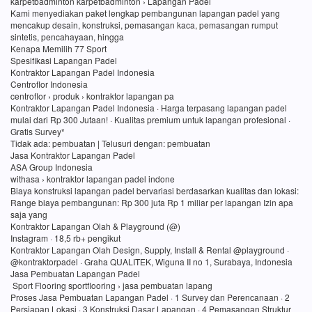
karpetbadminton karpetbadminton › Lapangan Padel
Kami menyediakan paket lengkap pembangunan lapangan padel yang
mencakup desain, konstruksi, pemasangan kaca, pemasangan rumput
sintetis, pencahayaan, hingga
Kenapa Memilih 77 Sport
Spesifikasi Lapangan Padel
Kontraktor Lapangan Padel Indonesia
Centroflor Indonesia
centroflor › produk › kontraktor lapangan pa
Kontraktor Lapangan Padel Indonesia · Harga terpasang lapangan padel
mulai dari Rp 300 Jutaan! · Kualitas premium untuk lapangan profesional ·
Gratis Survey*
Tidak ada: pembuatan ‎| Telusuri dengan: pembuatan
Jasa Kontraktor Lapangan Padel
ASA Group Indonesia
withasa › kontraktor lapangan padel indone
Biaya konstruksi lapangan padel bervariasi berdasarkan kualitas dan lokasi:
Range biaya pembangunan: Rp 300 juta Rp 1 miliar per lapangan Izin apa
saja yang
Kontraktor Lapangan Olah & Playground (@)
Instagram · 18,5 rb+ pengikut
Kontraktor Lapangan Olah Design, Supply, Install & Rental @playground ·
@kontraktorpadel · Graha QUALITEK, Wiguna II no 1, Surabaya, Indonesia
Jasa Pembuatan Lapangan Padel
Sport Flooring sportflooring › jasa pembuatan lapang
Proses Jasa Pembuatan Lapangan Padel · 1 Survey dan Perencanaan · 2
Persiapan Lokasi · 3 Konstruksi Dasar Lapangan · 4 Pemasangan Struktur