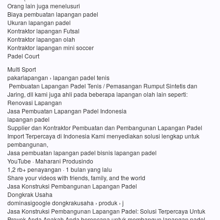
Orang lain juga menelusuri
Biaya pembuatan lapangan padel
Ukuran lapangan padel
Kontraktor lapangan Futsal
Kontraktor lapangan olah
Kontraktor lapangan mini soccer
Padel Court
Multi Sport
pakarlapangan › lapangan padel tenis
Pembuatan Lapangan Padel Tenis / Pemasangan Rumput Sintetis dan
Jaring, dll kami juga ahli pada beberapa lapangan olah lain seperti:
Renovasi Lapangan
Jasa Pembuatan Lapangan Padel Indonesia
lapangan padel
Supplier dan Kontraktor Pembuatan dan Pembangunan Lapangan Padel
Import Terpercaya di Indonesia Kami menyediakan solusi lengkap untuk
pembangunan,
Jasa pembuatan lapangan padel bisnis lapangan padel
YouTube · Maharani Produsindo
1,2 rb+ penayangan · 1 bulan yang lalu
Share your videos with friends, family, and the world
Jasa Konstruksi Pembangunan Lapangan Padel
Dongkrak Usaha
dominasigoogle dongkrakusaha › produk › j
Jasa Konstruksi Pembangunan Lapangan Padel: Solusi Terpercaya Untuk
Proyek Anda Apakah Anda berencana untuk membangun lapangan padel