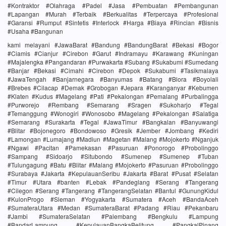
#Kontraktor #Olahraga #Padel #Jasa #Pembuatan #Pembangunan
#Lapangan #Murah #Terbaik #Berkualitas #Terpercaya #Profesional
#Garansi #Rumput #Sintetis #Interlock #Harga #Biaya #Rincian #Bisnis
#Usaha #Bangunan
kami melayani #JawaBarat #Bandung #BandungBarat #Bekasi #Bogor
#Ciamis #Cianjur #Cirebon #Garut #Indramayu #Karawang #Kuningan
#Majalengka #Pangandaran #Purwakarta #Subang #Sukabumi #Sumedang
#Banjar #Bekasi #Cimahi #Cirebon #Depok #Sukabumi #Tasikmalaya
#JawaTengah #Banjarnegara #Banyumas #Batang #Blora #Boyolali
#Brebes #Cilacap #Demak #Grobogan #Jepara #Karanganyar #Kebumen
#Klaten #Kudus #Magelang #Pati #Pekalongan #Pemalang #Purbalingga
#Purworejo #Rembang #Semarang #Sragen #Sukoharjo #Tegal
#Temanggung #Wonogiri #Wonosobo #Magelang #Pekalongan #Salatiga
#Semarang #Surakarta #Tegal #JawaTimur #Bangkalan #Banyuwangi
#Blitar #Bojonegoro #Bondowoso #Gresik #Jember #Jombang #Kediri
#Lamongan #Lumajang #Madiun #Magetan #Malang #Mojokerto #Nganjuk
#Ngawi #Pacitan #Pamekasan #Pasuruan #Ponorogo #Probolinggo
#Sampang #Sidoarjo #Situbondo #Sumenep #Sumenep #Tuban
#Tulungagung #Batu #Blitar #Malang #Mojokerto #Pasuruan #Probolinggo
#Surabaya #Jakarta #KepulauanSeribu #Jakarta #Barat #Pusat #Selatan
#Timur #Utara #banten #Lebak #Pandeglang #Serang #Tangerang
#Cilegon #Serang #Tangerang #TangerangSelatan #Bantul #GunungKidul
#KulonProgo #Sleman #Yogyakarta #Sumatera #Aceh #BandaAceh
#SumateraUtara #Medan #SumateraBarat #Padang #Riau #Pekanbaru
#Jambi #SumateraSelatan #Palembang #Bengkulu #Lampung
#BandarLampung #KepulauanBangkaBelitung #PangkalPinang