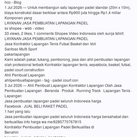
hco › Blog
1 Jul 2026 — Untuk membangun satu lapangan padel standar (20m x 10m),
biaya konstruksi dasar berkisar antara Rp900 juta hingga Rp1,4 miliar
Komponen yang
LAYANAN JASA PEMBUATAN LAPANGAN PADEL
sv shopee › web › video
33 views, 2 likes, 1 comments Shopee Video Indonesia oleh sunja tshirt:
LAYANAN JASA PEMBUATAN LAPANGAN PADEL
Jasa Kontraktor Lapangan Tenis Futsal Basket dan Voli
Santoso Multi Sport
pakarlapangan
Kami adalah pakar, tukang, pemborong, jasa dan ahli pembuatan lapangan
olah profesional terbaik Kontraktor lapangan tenis, sepakbola, basket, futsal,
padel court construction
Ahli Pembuat Lapangan
ahlipembuatlapangan › tag › padel court con
3 Jul 2026 — Ahli Pembuat Lapangan Kontraktor Lapangan Olah Jasa
Pembuatan Lapangan · Beranda · Produk · Running Track · Lapangan Tenis ·
Lapangan
Jasa pembuatan lapangan padel seluruh Indonesia harga
Facebook · JUAL BELI RAKET PADEL
1 hari yang lalu
Jasa pembuatan lapangan padel seluruh Indonesia harga bersahabat dan
berkualitas info harga wa me/6285770767815
Kontraktor Pembuatan Lapangan Padel Berkualitas di
Benahin