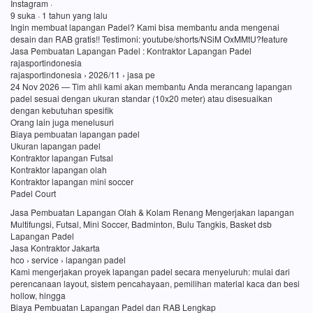
Instagram ·
9 suka · 1 tahun yang lalu
Ingin membuat lapangan Padel? Kami bisa membantu anda mengenai
desain dan RAB gratis!! Testimoni: youtube/shorts/NSiM OxMMtU?feature
Jasa Pembuatan Lapangan Padel : Kontraktor Lapangan Padel
rajasportindonesia
rajasportindonesia › 2026/11 › jasa pe
24 Nov 2026 — Tim ahli kami akan membantu Anda merancang lapangan
padel sesuai dengan ukuran standar (10x20 meter) atau disesuaikan
dengan kebutuhan spesifik
Orang lain juga menelusuri
Biaya pembuatan lapangan padel
Ukuran lapangan padel
Kontraktor lapangan Futsal
Kontraktor lapangan olah
Kontraktor lapangan mini soccer
Padel Court
Jasa Pembuatan Lapangan Olah & Kolam Renang Mengerjakan lapangan
Multifungsi, Futsal, Mini Soccer, Badminton, Bulu Tangkis, Basket dsb
Lapangan Padel
Jasa Kontraktor Jakarta
hco › service › lapangan padel
Kami mengerjakan proyek lapangan padel secara menyeluruh: mulai dari
perencanaan layout, sistem pencahayaan, pemilihan material kaca dan besi
hollow, hingga
Biaya Pembuatan Lapangan Padel dan RAB Lengkap