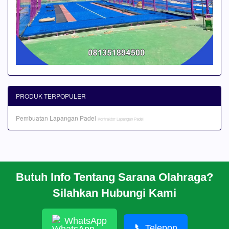
PRODUK TERPOPULER
Pembuatan Lapangan Padel
Kontraktor Lapangan Padel
Butuh Info Tentang Sarana Olahraga?
BERANDA
Silahkan Hubungi Kami
PROFIL
CARA PESAN
ARTIKEL
WhatsApp
HUBUNGI KAMI
📞
Telepon