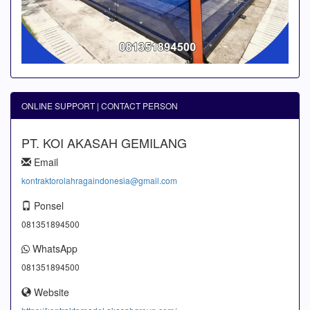
ONLINE SUPPORT | CONTACT PERSON
PT. KOI AKASAH GEMILANG
Email
kontraktorolahragaindonesia@gmail.com
Ponsel
081351894500
WhatsApp
081351894500
Website