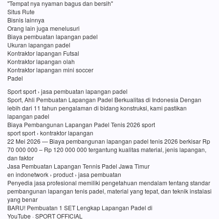
"Tempat nya nyaman bagus dan bersih"
Situs Rute
Bisnis lainnya
Orang lain juga menelusuri
Biaya pembuatan lapangan padel
Ukuran lapangan padel
Kontraktor lapangan Futsal
Kontraktor lapangan olah
Kontraktor lapangan mini soccer
Padel
Sport sport › jasa pembuatan lapangan padel
Sport, Ahli Pembuatan Lapangan Padel Berkualitas di Indonesia Dengan
lebih dari 11 tahun pengalaman di bidang konstruksi, kami pastikan
lapangan padel
Biaya Pembangunan Lapangan Padel Tenis 2026 sport
sport sport › kontraktor lapangan
22 Mei 2026 — Biaya pembangunan lapangan padel tenis 2026 berkisar Rp
70 000 000 – Rp 120 000 000 tergantung kualitas material, jenis lapangan,
dan faktor
Jasa Pembuatan Lapangan Tennis Padel Jawa Timur
en indonetwork › product › jasa pembuatan
Penyedia jasa profesional memiliki pengetahuan mendalam tentang standar
pembangunan lapangan tenis padel, material yang tepat, dan teknik instalasi
yang benar
BARU! Pembuatan 1 SET Lengkap Lapangan Padel di
YouTube · SPORT OFFICIAL