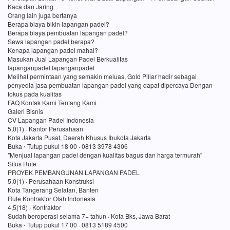
Kaca dan Jaring
Orang lain juga bertanya
Berapa biaya bikin lapangan padel?
Berapa biaya pembuatan lapangan padel?
Sewa lapangan padel berapa?
Kenapa lapangan padel mahal?
Masukan Jual Lapangan Padel Berkualitas
lapanganpadel lapanganpadel
Melihat permintaan yang semakin meluas, Gold Pillar hadir sebagai
penyedia jasa pembuatan lapangan padel yang dapat dipercaya Dengan
fokus pada kualitas
FAQ Kontak Kami Tentang Kami
Galeri Bisnis
CV Lapangan Padel Indonesia
5,0(1) · Kantor Perusahaan
Kota Jakarta Pusat, Daerah Khusus Ibukota Jakarta
Buka ⋅ Tutup pukul 18 00 · 0813 3978 4306
"Menjual lapangan padel dengan kualitas bagus dan harga termurah"
Situs Rute
PROYEK PEMBANGUNAN LAPANGAN PADEL
5,0(1) · Perusahaan Konstruksi
Kota Tangerang Selatan, Banten
Rute Kontraktor Olah Indonesia
4,5(18) · Kontraktor
Sudah beroperasi selama 7+ tahun · Kota Bks, Jawa Barat
Buka ⋅ Tutup pukul 17 00 · 0813 5189 4500